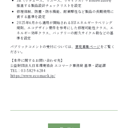
3R（リデュース、リユース、リサイクル）＋Renewableを
推進する製品設計チェックリストを設定
修理体制、防塵・防水機能、耐衝撃性など製品の長期使用に
資する基準を設定
2025年6月から適用が開始されるEUエネルギーラベリング
規則、エコデザイン要件を参考にした修理可能性クラス、エ
ネルギー効率クラス、バッテリーの耐久サイクル数などの基
準を設定
パブリックコメントの受付については、
意見募集ページ
をご覧く
ださい。
【本件に関するお問い合わせ先】
公益財団法人日本環境協会 エコマーク事務局 基準・認証課
TEL：03-5829-6284
https://www.ecomark.jp/