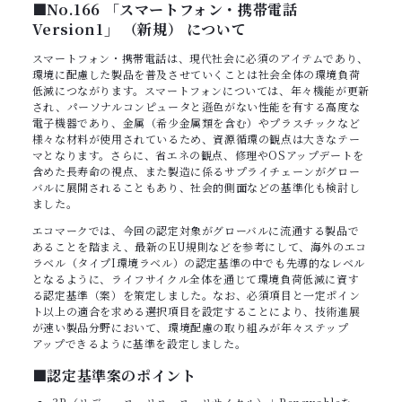
■No.166 「スマートフォン・携帯電話
Version1」 （新規） について
スマートフォン・携帯電話は、現代社会に必須のアイテムであり、
環境に配慮した製品を普及させていくことは社会全体の環境負荷
低減につながります。スマートフォンについては、年々機能が更新
され、パーソナルコンピュータと遜色がない性能を有する高度な
電子機器であり、金属（希少金属類を含む）やプラスチックなど
様々な材料が使用されているため、資源循環の観点は大きなテー
マとなります。さらに、省エネの観点、修理やOSアップデートを
含めた長寿命の視点、また製造に係るサプライチェーンがグロー
バルに展開されることもあり、社会的側面などの基準化も検討し
ました。
エコマークでは、今回の認定対象がグローバルに流通する製品で
あることを踏まえ、最新のEU規則などを参考にして、海外のエコ
ラベル（タイプI環境ラベル）の認定基準の中でも先導的なレベル
となるように、ライフサイクル全体を通じて環境負荷低減に資す
る認定基準（案）を策定しました。なお、必須項目と一定ポイン
ト以上の適合を求める選択項目を設定することにより、技術進展
が速い製品分野において、環境配慮の取り組みが年々ステップ
アップできるように基準を設定しました。
■認定基準案のポイント